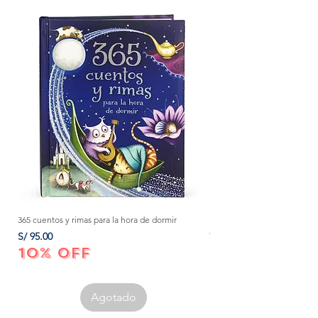
365 cuentos y rimas para la hora de dormir
Método Montessori: La mejor
crecer a tu bebé de 0 a 3 añ
Precio
S/ 95.00
Precio
S/ 152.00
10% OFF
10% OFF
Agotado