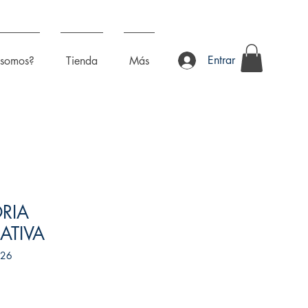
Entrar
 somos?
Tienda
Más
RIA
ATIVA
126
recio