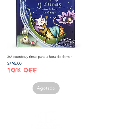
365 cuentos y rimas para la hora de dormir
Método Montessori: La mejor
crecer a tu bebé de 0 a 3 añ
Precio
S/ 95.00
Precio
S/ 152.00
10% OFF
10% OFF
Agotado