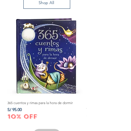
Shop All
365 cuentos y rimas para la hora de dormir
Método Montessori: La mejor
crecer a tu bebé de 0 a 3 añ
Precio
S/ 95.00
Precio
S/ 152.00
10% OFF
10% OFF