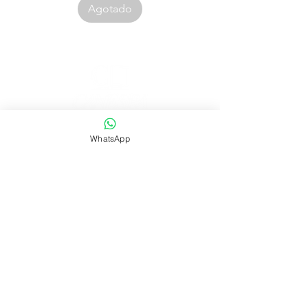
Agotado
Corporación Canespa S.A.C. | RUC:
20535555860
WhatsApp
.
Urb. Las Mercedes III - 38D.
Lima, Perú
Contacto:
|
ventas@canespalibros.com
|
info@canespalibros.com
Tienda
FAQ
Envío y devoluciones
Política de la tienda