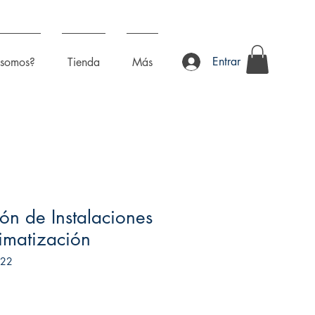
Entrar
 somos?
Tienda
Más
ón de Instalaciones
limatización
722
recio