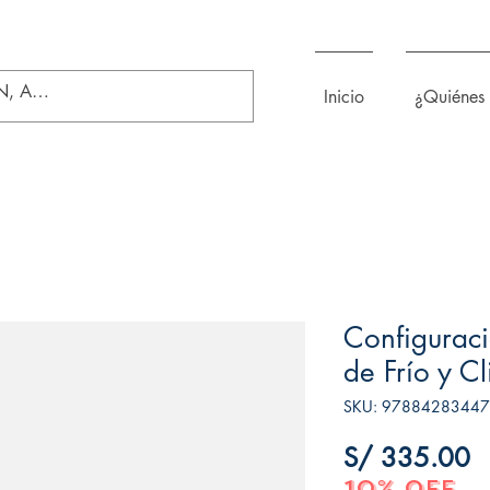
Inicio
¿Quiénes
Configuraci
de Frío y C
SKU: 9788428344
P
S/ 335.00
10% OFF