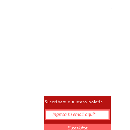
Precio
S/ 152.00
10% 
Suscríbete a nuestro boletín
Suscribirse