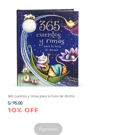
365 cuentos y rimas para la hora de dormir
Método Montessori: La mejor
crecer a tu bebé de 0 a 3 añ
Precio
S/ 95.00
Precio
S/ 152.00
10% OFF
10% OFF
Agotado