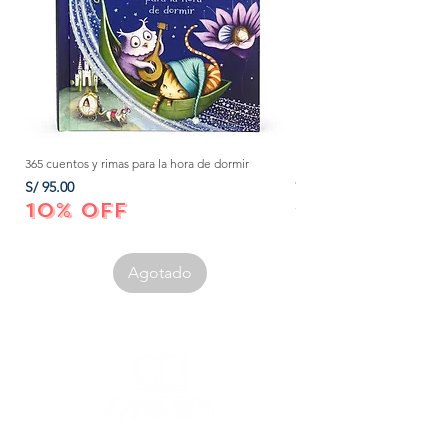
365 cuentos y rimas para la hora de dormir
Método Montessori: La mejor
crecer a tu bebé de 0 a 3 añ
Precio
S/ 95.00
Precio
S/ 152.00
10% OFF
10% OFF
Agotado
Corporación Canespa S.A.C. | RUC:
20535555860