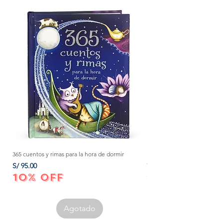
365 cuentos y rimas para la hora de dormir
Método Montessori: La mejor
crecer a tu bebé de 0 a 3 añ
Precio
S/ 95.00
Precio
S/ 152.00
10% OFF
10% OFF
Agotado