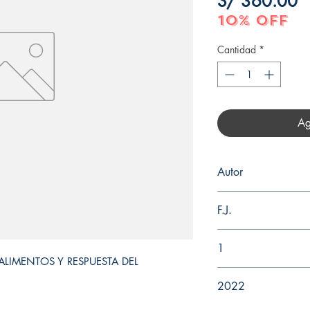
P
S/ 360.00
10% OFF
Cantidad
*
Ag
Autor
PÉREZ-ELORTONDO
F.J.
N° Edición
1
 ALIMENTOS Y RESPUESTA DEL 
Año de edición
2022