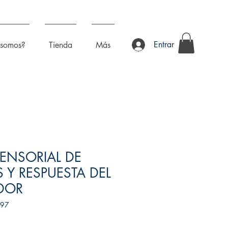
Entrar
 somos?
Tienda
Más
SENSORIAL DE
 Y RESPUESTA DEL
DOR
797