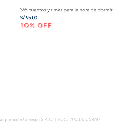
365 cuentos y rimas para la hora de dormir
Precio
S/ 95.00
10% OFF
Corporación Canespa S.A.C. | RUC: 20535555860
.
rb. Las Mercedes III - 38D.
Lima, Perú