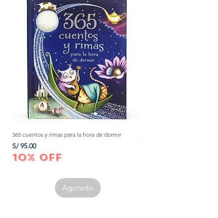
365 cuentos y rimas para la hora de dormir
Método Montessori: La mejor
crecer a tu bebé de 0 a 3 añ
Precio
S/ 95.00
Precio
S/ 152.00
10% OFF
10% OFF
Agotado