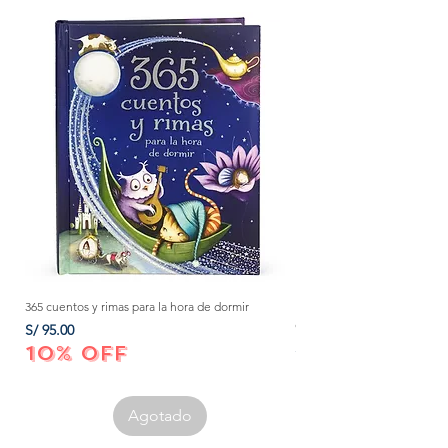
365 cuentos y rimas para la hora de dormir
Método Montessori: La mejor
crecer a tu bebé de 0 a 3 añ
Precio
S/ 95.00
Precio
S/ 152.00
10% OFF
10% OFF
Agotado